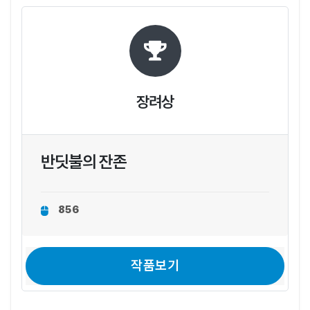
장려상
반딧불의 잔존
856
작품보기