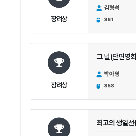
김형석
장려상
861
그 날(단편영화
박아영
장려상
858
최고의 생일선