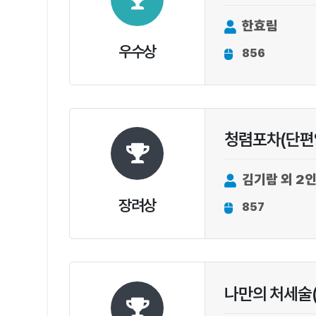
한효림
우수상
856
청렴포차(단편
김기람 외 2
장려상
857
나만의 처세술