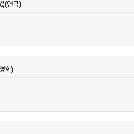
)(연극)
영화)