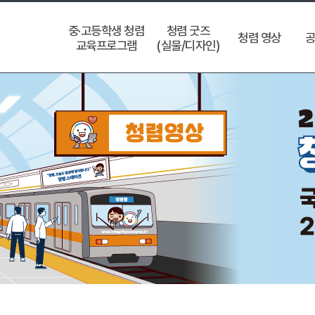
중·고등학생 청렴
청렴 굿즈
청렴 영상
공
교육프로그램
(실물/디자인)