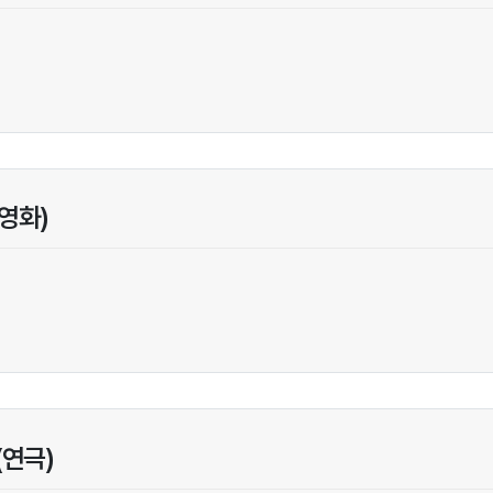
영화)
인
(연극)