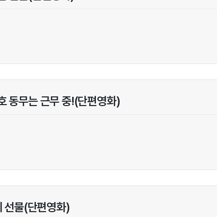
 동무는 근무 중!(단편영화)
의 선물(단편영화)