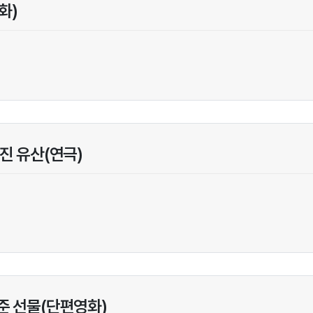
화)
진 유산(연극)
준 선물(단편영화)