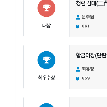
청렴 삼대(三代
문주원
대상
861
황금어장(단편
최유정
최우수상
859