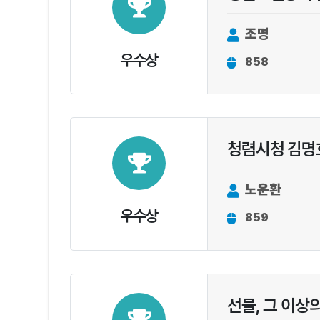
조명
우수상
858
청렴시청 김명호
노운환
우수상
859
선물, 그 이상