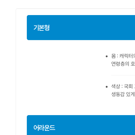
기본형
몸 : 캐릭
연령층의 
색상 : 국
생동감 있게
어라운드