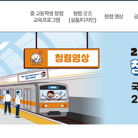
중·고등학생 청렴
청렴 굿즈
청렴 영상
공
교육프로그램
(실물/디자인)