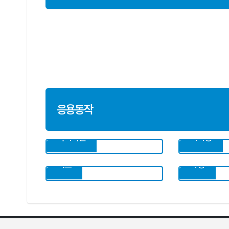
응용동작
국회직원
의사봉
최고
사랑